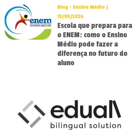
Blog - Ensino Médio |
15/05/2026
Escola que prepara para
o ENEM: como o Ensino
Médio pode fazer a
diferença no futuro do
aluno
prev
next