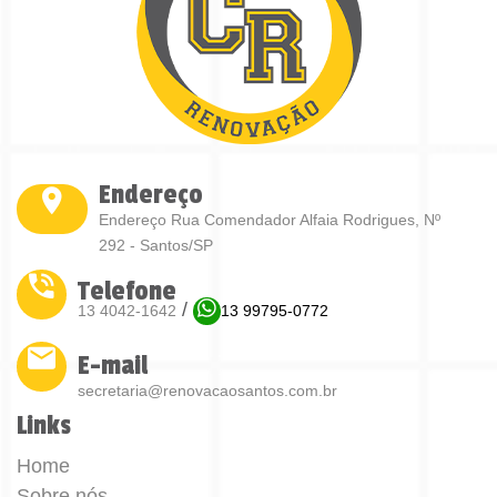
Endereço
Endereço Rua Comendador Alfaia Rodrigues, Nº
292 - Santos/SP
Telefone
/
13 4042-1642
13 99795-0772
E-mail
secretaria@renovacaosantos.com.br
Links
Home
Sobre nós