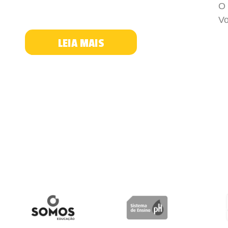
O 
Vo
LEIA MAIS