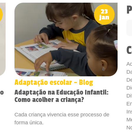
P
23
jan
C
Ad
Da
De
Adaptação escolar - Blog
Di
mo
Adaptação na Educação Infantil:
Di
Como acolher a criança?
En
In
Cada criança vivencia esse processo de
Me
forma única.
No